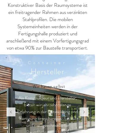
Konstruktiver Basis der Raumsysteme ist
ein freitragender Rahmen aus verzinkten
Stahlprofilen. Die mobilen
Systemeinheiten werden in der
Fertigungshalle produziert und
anschließend mit einem Vorfertigungsgrad
von etwa 90% zur Baustelle transportiert.
Container
Hersteller
Wir bauen selbst
Als Konstrukteur und Hersteller,
bieten wir jahrzehntelange
Erfahrung in der Entwicklung und
Fertigung branchenspezifischer
und maßgeschneiderter
Raumlösungen. Unsere